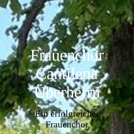
Frauenchor
Cantilena
Überherrn
Ein erfolgreicher
Frauenchor